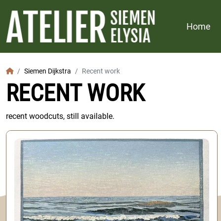
Home
Home
Siemen Dijkstra
Recent work
RECENT WORK
recent woodcuts, still available.