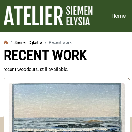
Home
Home
Siemen Dijkstra
Recent work
RECENT WORK
recent woodcuts, still available.