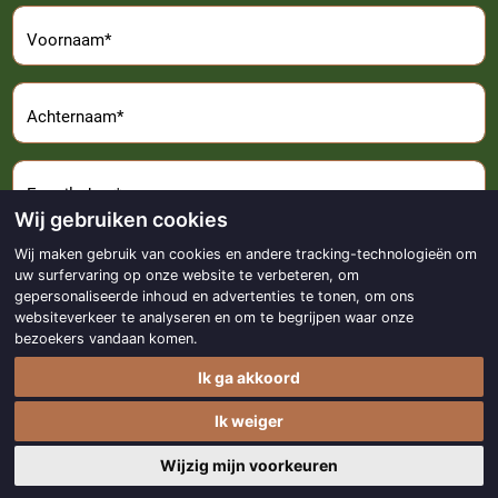
Voornaam*
Achternaam*
E-mailadres*
Wij gebruiken cookies
Wij maken gebruik van cookies en andere tracking-technologieën om
Aanmelden
uw surfervaring op onze website te verbeteren, om
gepersonaliseerde inhoud en advertenties te tonen, om ons
websiteverkeer te analyseren en om te begrijpen waar onze
bezoekers vandaan komen.
Ik ga akkoord
Copyright © 2017 - 2026
Made with
by
BO. Be Original
Ik weiger
Powered by
BO Creator DXP®
Privacy statement
Cookie instellingen
Wijzig mijn voorkeuren