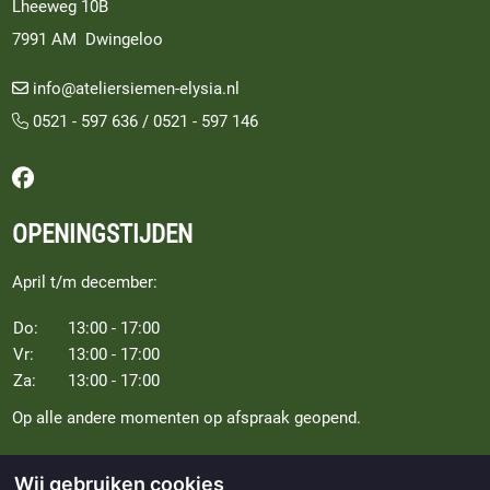
Lheeweg 10B
7991 AM Dwingeloo
info@ateliersiemen-elysia.nl
0521 - 597 636
/
0521 - 597 146
Volg ons op Facebook
OPENINGSTIJDEN
April t/m december:
Do:
13:00 - 17:00
Vr:
13:00 - 17:00
Za:
13:00 - 17:00
Op alle andere momenten op afspraak geopend.
Wij gebruiken cookies
INSCHRIJVEN NIEUWBRIEF