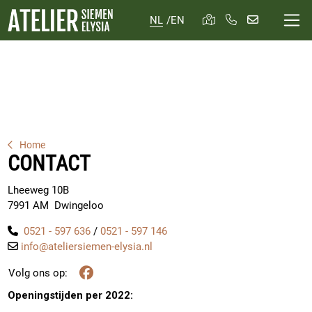
NL
/
EN
Home
CONTACT
Lheeweg 10B
7991 AM Dwingeloo
0521 - 597 636
/
0521 - 597 146
info@ateliersiemen-elysia.nl
Volg ons op Facebook
Volg ons op:
Openingstijden per 2022: