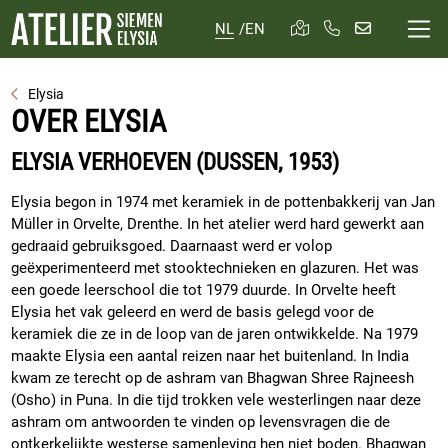
NL
/
EN
Elysia
OVER ELYSIA
ELYSIA VERHOEVEN (DUSSEN, 1953)
Elysia begon in 1974 met keramiek in de pottenbakkerij van Jan
Müller in Orvelte, Drenthe. In het atelier werd hard gewerkt aan
gedraaid gebruiksgoed. Daarnaast werd er volop
geëxperimenteerd met stooktechnieken en glazuren. Het was
een goede leerschool die tot 1979 duurde. In Orvelte heeft
Elysia het vak geleerd en werd de basis gelegd voor de
keramiek die ze in de loop van de jaren ontwikkelde. Na 1979
maakte Elysia een aantal reizen naar het buitenland. In India
kwam ze terecht op de ashram van Bhagwan Shree Rajneesh
(Osho) in Puna. In die tijd trokken vele westerlingen naar deze
ashram om antwoorden te vinden op levensvragen die de
ontkerkelijkte westerse samenleving hen niet boden. Bhagwan