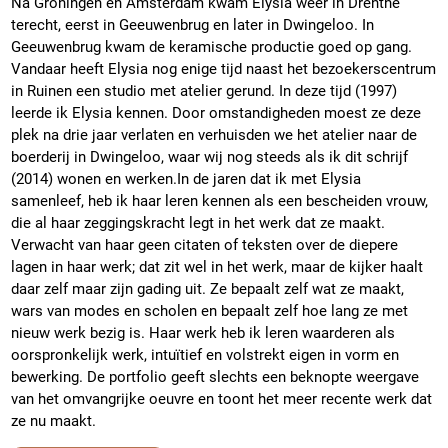
Na Groningen en Amsterdam kwam Elysia weer in Drenthe
terecht, eerst in Geeuwenbrug en later in Dwingeloo. In
Geeuwenbrug kwam de keramische productie goed op gang.
Vandaar heeft Elysia nog enige tijd naast het bezoekerscentrum
in Ruinen een studio met atelier gerund. In deze tijd (1997)
leerde ik Elysia kennen. Door omstandigheden moest ze deze
plek na drie jaar verlaten en verhuisden we het atelier naar de
boerderij in Dwingeloo, waar wij nog steeds als ik dit schrijf
(2014) wonen en werken.In de jaren dat ik met Elysia
samenleef, heb ik haar leren kennen als een bescheiden vrouw,
die al haar zeggingskracht legt in het werk dat ze maakt.
Verwacht van haar geen citaten of teksten over de diepere
lagen in haar werk; dat zit wel in het werk, maar de kijker haalt
daar zelf maar zijn gading uit. Ze bepaalt zelf wat ze maakt,
wars van modes en scholen en bepaalt zelf hoe lang ze met
nieuw werk bezig is. Haar werk heb ik leren waarderen als
oorspronkelijk werk, intuïtief en volstrekt eigen in vorm en
bewerking. De portfolio geeft slechts een beknopte weergave
van het omvangrijke oeuvre en toont het meer recente werk dat
ze nu maakt.