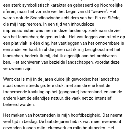
een sterk symbolistisch karakter en gebaseerd op Noordelijke
sferen, maar het vormde wel het begin van dit "oeuvre”. Het
waren ook de Scandinavische schilders van het Fin de Siècle,
die mij inspireerden. In een tijd van inhoudsloze
impressionisten was men in deze landen op zoek naar de ziel
van het landschap; de genius loki. Het vastleggen van ruimte op
een plat vlak is één ding, het vastleggen van het onnoembare is
een ander verhaal. In al die jaren dat ik mij bezighoud met het
landschap, bedenk ik mij, dat ik eigenlijk aan het archiveren
ben. Het archiveren van bezielde landschappen, voordat deze
verdwenen zijn.
Want dat is mij in de jaren duidelijk geworden; het landschap
staat onder steeds grotere druk, met aan de ene kant de
toenemende kaalslag op het (gangbare) boerenland, en aan de
andere kant de eilandjes natuur, die vaak net zo intensief
beheerd worden.
Het maken van houtsneden is mijn hoofdbezigheid. Dat neemt
veel tijd in beslag. De laatste jaren heb ik wat meer evenwicht
gevonden tussen mijn tekenwerk en mijn houtsneden. Het