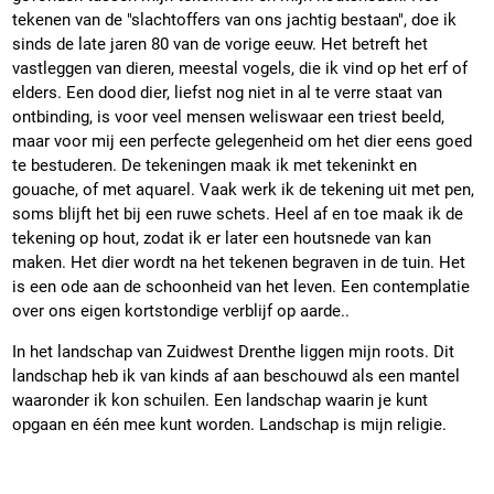
tekenen van de "slachtoffers van ons jachtig bestaan", doe ik
sinds de late jaren 80 van de vorige eeuw. Het betreft het
vastleggen van dieren, meestal vogels, die ik vind op het erf of
elders. Een dood dier, liefst nog niet in al te verre staat van
ontbinding, is voor veel mensen weliswaar een triest beeld,
maar voor mij een perfecte gelegenheid om het dier eens goed
te bestuderen. De tekeningen maak ik met tekeninkt en
gouache, of met aquarel. Vaak werk ik de tekening uit met pen,
soms blijft het bij een ruwe schets. Heel af en toe maak ik de
tekening op hout, zodat ik er later een houtsnede van kan
maken. Het dier wordt na het tekenen begraven in de tuin. Het
is een ode aan de schoonheid van het leven. Een contemplatie
over ons eigen kortstondige verblijf op aarde..
In het landschap van Zuidwest Drenthe liggen mijn roots. Dit
landschap heb ik van kinds af aan beschouwd als een mantel
waaronder ik kon schuilen. Een landschap waarin je kunt
opgaan en één mee kunt worden. Landschap is mijn religie.